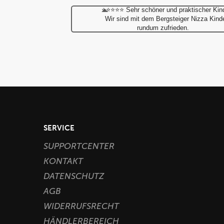
⭐⭐⭐⭐⭐ Sehr schöner und praktischer Kin
Wir sind mit dem Bergsteiger Nizza Kin
rundum zufrieden.
SERVICE
SUPPORTCENTER
KONTAKT
DATENSCHUTZ
AGB
WIDERRUFSRECHT
HÄNDLERBEREICH