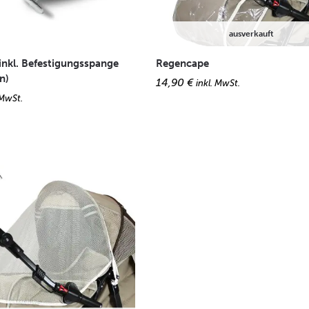
ausverkauft
inkl. Befestigungsspange
Regencape
n)
14,90
€
inkl. MwSt.
 MwSt.