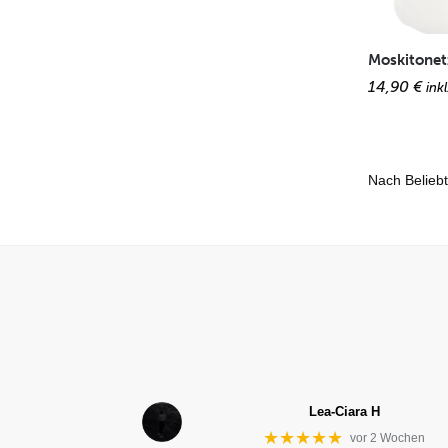
Moskitonet
14,90
€
ink
Lea-Ciara H
★★★★★
vor 2 Wochen