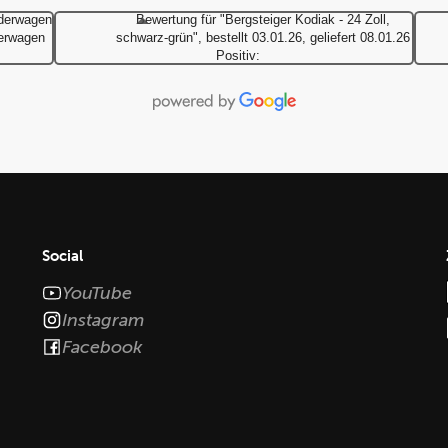
derwagen
Bewertung für "Bergsteiger Kodiak - 24 Zoll,
derwagen
schwarz-grün", bestellt 03.01.26, geliefert 08.01.26
Positiv:
Social
YouTube
Instagram
Facebook