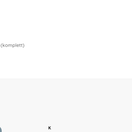
 (komplett)
K