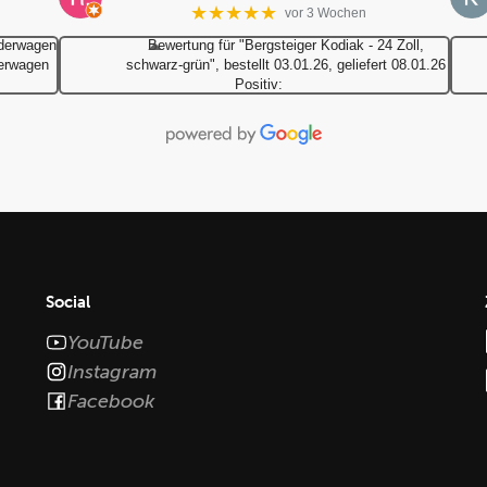
★★★★★
vor 3 Wochen
derwagen
Bewertung für "Bergsteiger Kodiak - 24 Zoll,
derwagen
schwarz-grün", bestellt 03.01.26, geliefert 08.01.26
Positiv:
Social
YouTube
Instagram
Facebook