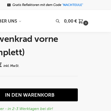
Gratis Reflektoren mit dem Code
"NACHTEULE"
BER UNS
0,00
€
0
Suchen
wenkrad vorne
plett)
€
inkl. MwSt.
IN DEN WARENKORB
er - in 2-3 Werktagen bei dir!