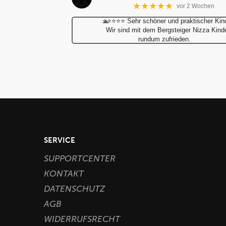
★★★★★
vor 2 Wochen
⭐⭐⭐⭐⭐ Sehr schöner und praktischer Kin
Wir sind mit dem Bergsteiger Nizza Kin
rundum zufrieden.
SERVICE
SUPPORTCENTER
KONTAKT
DATENSCHUTZ
AGB
WIDERRUFSRECHT