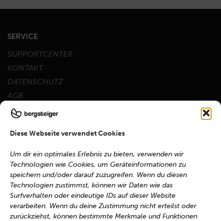
SERVICE
SUPPORTCENTER
KONTAKT
DATENSCHUTZ
AGB
WIDERRUFSRECHT
HÄNDLERBEREICH
Diese Webseite verwendet Cookies
BARRIEREFREIHEIT
IMPRESSUM
Um dir ein optimales Erlebnis zu bieten, verwenden wir
Technologien wie Cookies, um Geräteinformationen zu
speichern und/oder darauf zuzugreifen. Wenn du diesen
Social
Technologien zustimmst, können wir Daten wie das
YouTube
Surfverhalten oder eindeutige IDs auf dieser Website
Instagram
verarbeiten. Wenn du deine Zustimmung nicht erteilst oder
Facebook
zurückziehst, können bestimmte Merkmale und Funktionen