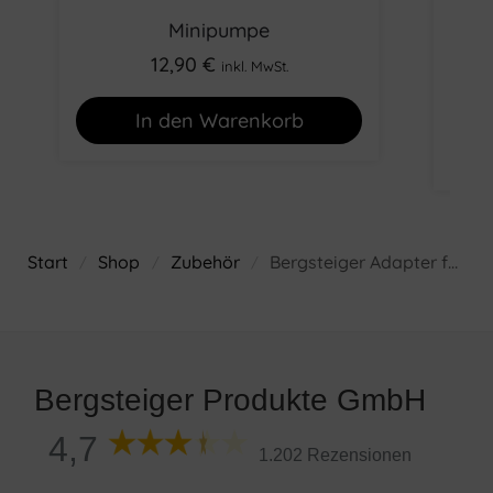
Minipumpe
B
12,90
€
inkl. MwSt.
In den Warenkorb
Start
Shop
Zubehör
Bergsteiger Adapter für Babyschalen von Maxi Cosi und Cybex
/
/
/
Bergsteiger Produkte GmbH
4,7
1.202 Rezensionen