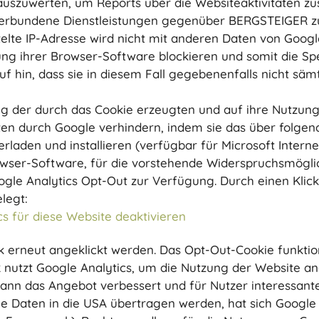
 auszuwerten, um Reports über die Websiteaktivitäten 
verbundene Dienstleistungen gegenüber BERGSTEIGER z
telte IP-Adresse wird nicht mit anderen Daten von Goo
ung ihrer Browser-Software blockieren und somit die Sp
 hin, dass sie in diesem Fall gegebenenfalls nicht säm
g der durch das Cookie erzeugten und auf ihre Nutzung 
ten durch Google verhindern, indem sie das über folge
laden und installieren (verfügbar für Microsoft Interne
owser-Software, für die vorstehende Widerspruchsmöglic
Google Analytics Opt-Out zur Verfügung. Durch einen Kli
legt:
s für diese Website deaktivieren
k erneut angeklickt werden. Das Opt-Out-Cookie funktio
 nutzt Google Analytics, um die Nutzung der Website a
ann das Angebot verbessert und für Nutzer interessante
 Daten in die USA übertragen werden, hat sich Google