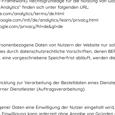
Framework). Rechtsgrundlage für die Nutzung von Google 
Analytics“ finden sich unter folgenden URL:
e.com/analytics/terms/de.html
oogle.com/intl/de/analytics/learn/privacy.html
google.com/privacy?hl=de&gl=de
rsonenbezogene Daten von Nutzern der Website nur sola
ies durch datenschutzrechtliche Vorschriften, denen BER
. eine vorgeschriebene Speicherfrist abläuft, werden d
cklung zur Verarbeitung der Bestelldaten eines Dienst
erner Dienstleister (Auftragsverarbeitung).
er Daten eine Einwilligung der Nutzer eingeholt wird, ist
e Einwilligung kann jederzeit ohne Angabe von Gründen 