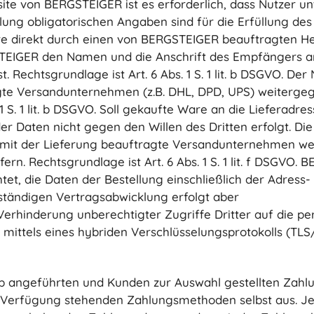
site von BERGSTEIGER ist es erforderlich, dass Nutzer
klung obligatorischen Angaben sind für die Erfüllung des
re direkt durch einen von BERGSTEIGER beauftragten Her
TEIGER den Namen und die Anschrift des Empfängers an 
 Rechtsgrundlage ist Art. 6 Abs. 1 S. 1 lit. b DSGVO. De
agte Versandunternehmen (z.B. DHL, DPD, UPS) weiterg
 1 S. 1 lit. b DSGVO. Soll gekaufte Ware an die Lieferadre
 der Daten nicht gegen den Willen des Dritten erfolgt. D
 mit der Lieferung beauftragte Versandunternehmen w
. Rechtsgrundlage ist Art. 6 Abs. 1 S. 1 lit. f DSGVO. 
tet, die Daten der Bestellung einschließlich der Adress
lständigen Vertragsabwicklung erfolgt aber
erhinderung unberechtigter Zugriffe Dritter auf die pe
mittels eines hybriden Verschlüsselungsprotokolls (TLS/
p angeführten und Kunden zur Auswahl gestellten Zahl
r Verfügung stehenden Zahlungsmethoden selbst aus. 