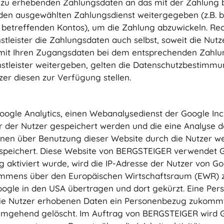
 zu erhebenden Zahlungsdaten an das mit der Zahlung be
 den ausgewählten Zahlungsdienst weitergegeben (z.B. b
etreffenden Kontos), um die Zahlung abzuwickeln. Rechtsgr
leister die Zahlungsdaten auch selbst, soweit die Nutz
it Ihren Zugangsdaten bei dem entsprechenden Zahlungs
tleister weitergeben, gelten die Datenschutzbestimmung
er diesen zur Verfügung stellen.
gle Analytics, einen Webanalysedienst der Google Inc.
er der Nutzer gespeichert werden und die eine Analyse 
nen über Benutzung dieser Website durch die Nutzer we
speichert. Diese Website von BERGSTEIGER verwendet G
 aktiviert wurde, wird die IP-Adresse der Nutzer von Go
mmens über den Europäischen Wirtschaftsraum (EWR) zu
Google in den USA übertragen und dort gekürzt. Eine Pe
ie Nutzer erhobenen Daten ein Personenbezug zukommt, 
mgehend gelöscht. Im Auftrag von BERGSTEIGER wird G